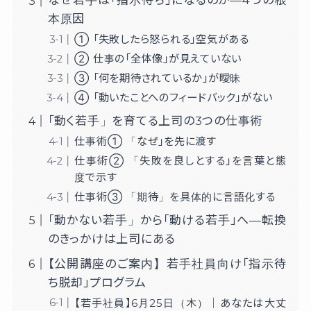
なぜ若手は「指示待ち」になるのか—4つの根
本原因
① 「失敗したら怒られる」空気がある
② 仕事の「全体像」が見えていない
③ 「何を期待されているか」が曖昧
④ 「動いたことへのフィードバック」がない
「動く若手」を育てる上司の3つの仕事術
仕事術① 「なぜ」を先に渡す
仕事術② 「失敗を良しとする」を言葉と態
度で示す
仕事術③ 「期待」を具体的に言語化する
「動かない若手」から「動ける若手」へ—転換
のきっかけは上司にある
【公開講座のご案内】若手社員向け「指示待
ち脱却」プログラム
【若手社員】6月25日（木）｜あなたは大丈