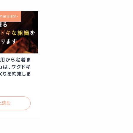
aruism-
採用から定着ま
ruは、ワクドキ
くりを約束しま