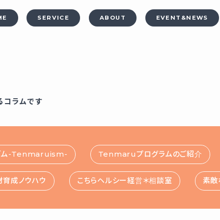
ME
SERVICE
ABOUT
EVENT&NEWS
るコラムです
-Tenmaruism-
Tenmaruプログラムのご紹介
人材育成ノウハウ
こちらヘルシー経営＊相談室
素敵